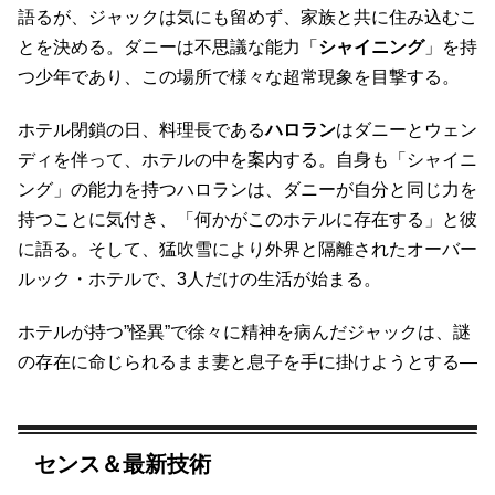
語るが、ジャックは気にも留めず、家族と共に住み込むこ
とを決める。ダニーは不思議な能力「
シャイニング
」を持
つ少年であり、この場所で様々な超常現象を目撃する。
ホテル閉鎖の日、料理長である
ハロラン
はダニーとウェン
ディを伴って、ホテルの中を案内する。自身も「シャイニ
ング」の能力を持つハロランは、ダニーが自分と同じ力を
持つことに気付き、「何かがこのホテルに存在する」と彼
に語る。そして、猛吹雪により外界と隔離されたオーバー
ルック・ホテルで、3人だけの生活が始まる。
ホテルが持つ”怪異”で徐々に精神を病んだジャックは、謎
の存在に命じられるまま妻と息子を手に掛けようとする―
センス＆最新技術