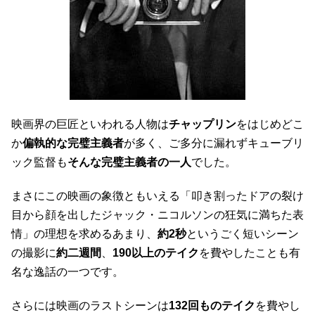
映画界の巨匠といわれる人物は
チャップリン
をはじめどこ
か
偏執的な完璧主義者
が多く、ご多分に漏れずキューブリ
ック監督も
そんな完璧主義者の一人
でした。
まさにこの映画の象徴ともいえる「叩き割ったドアの裂け
目から顔を出したジャック・ニコルソンの狂気に満ちた表
情」の理想を求めるあまり、
約2秒
というごく短いシーン
の撮影に
約二週間
、
190以上のテイク
を費やしたことも有
名な逸話の一つです。
さらには映画のラストシーンは
132回ものテイク
を費やし