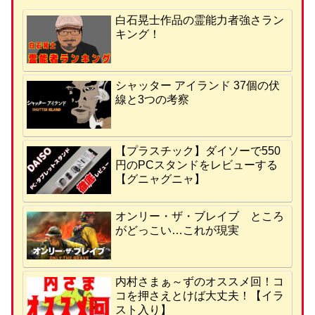
白石晃士作品の霊能力者強さラン
キング！
シャッター アイランド 37個の伏
線と3つの考察
【プラスチック】ダイソーで550
円のPCスタンドをレビューする
【グニャグニャ】
オンリー・ザ・ブレイブ ところ
がどっこい…これが現実
内村さまぁ～ずのオススメ回！コ
コを押さえとけば大丈夫！【イラ
スト入り】