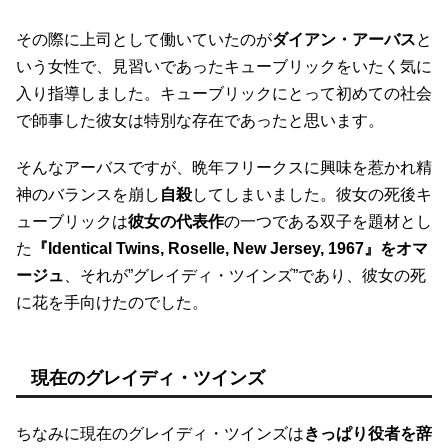
その際に上司として働いていたのが
ダイアン・アーバス
と
いう女性で、見習いであったキューブリックをいたく気に
入り指導しました。キューブリックにとって初めての社会
で師事した彼女は特別な存在であったと思います。
そんなアーバスですが、晩年フリークスに興味を惹かれ精
神のバランスを崩し
自殺
してしまいました。彼女の死後キ
ューブリックは
彼女の代表作
の一つである双子を題材とし
た
『Identical Twins, Roselle, New Jersey, 1967』をオマ
ージュ
、それが”グレイディ・ツインズ”であり、彼女の死
に花を手向けたのでした。
現在のグレイディ・ツインズ
ちなみに現在のグレイディ・ツインズは
きっぱり役者を辞