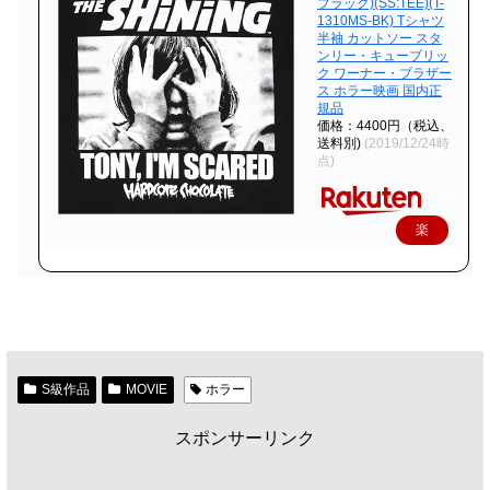
ブラック)(SS:TEE)(T-
1310MS-BK) Tシャツ
半袖 カットソー スタ
ンリー・キューブリッ
ク ワーナー・ブラザー
ス ホラー映画 国内正
規品
価格：4400円（税込、
送料別)
(2019/12/24時
点)
楽
天
で
購
入
S級作品
MOVIE
ホラー
スポンサーリンク