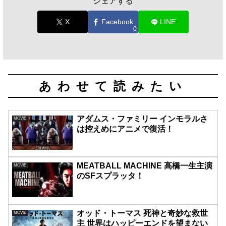
シェアする
X
Facebook
LINE
0
あわせて読みたい
アダムス・ファミリー インモラルさ
MOVIE
は控えめにアニメで復活！
MEATBALL MACHINE 高橋一生主演
MOVIE
のSFスプラッタ！
オッド・トーマス 死神と奇妙な救世
MOVIE
主 世界はハッピーエンドを望まない