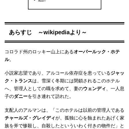
あらすじ ～wikipediaより～
コロラド州のロッキー山上にある
オーバールック・ホテ
ル
。
小説家志望であり、アルコール依存症を患っている
ジャッ
ク・トランス
は、雪深く冬期には閉鎖されるこのホテル
へ、管理人としての職を求めて、妻の
ウェンディ
、一人息
子の
ダニー
を引き連れて訪れた。
支配人のアルマンは、「このホテルは以前の管理人である
チャールズ・グレイディ
が、孤独に心を蝕まれたあげく家
族を斧で惨殺し、自殺したといういわく付きの物件だ」と