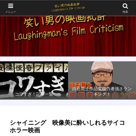
メニュー
検索
白石晃士作品霊能力者強さラン
コワすぎ！記事一覧
キング！
シャイニング 映像美に酔いしれるサイコ
ホラー映画