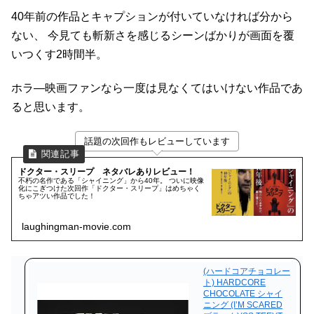
40年前の作品とキャプションが付いていなければ分から
ない、 今見ても斬新さを感じるシーンばかりが画面を覆
いつくす2時間半。
ホラ―映画ファンなら一度は見なくてはいけない作品であ
ると思います。
話題の次回作もレビューしています
ドクター・スリープ ネタバレありレビュー！
不朽の名作である「シャイニング」から40年。 ついに映像
化にこぎつけた次回作「ドクター・スリープ」はめちゃく
ちゃアツい作品でした！
laughingman-movie.com
(ハードコアチョコレー
ト) HARDCORE
CHOCOLATE シャイ
ニング (I’M SCARED