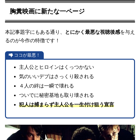
胸糞映画に新たな一ページ
本記事題字にもある通り、
とにかく最悪な視聴後感
を与え
るのが今作の特徴です！
ココが最悪！
主人公とヒロインはくっつかない
気のいいデブはさっくり殺される
４人の絆は一瞬で壊れる
ついでに秘密基地も取り壊される
犯人は捕まらず主人公を一生付け狙う宣言