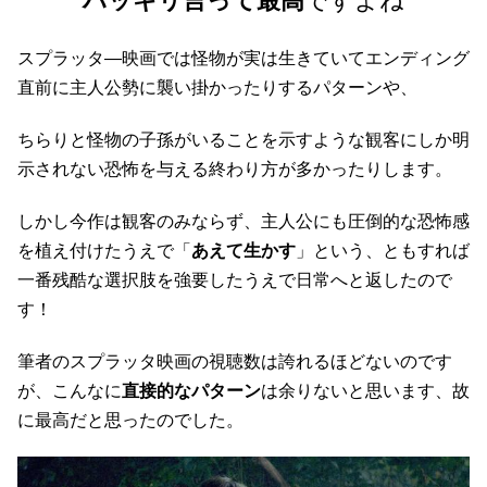
ハッキリ言って最高
ですよね
スプラッタ―映画では怪物が実は生きていてエンディング
直前に主人公勢に襲い掛かったりするパターンや、
ちらりと怪物の子孫がいることを示すような観客にしか明
示されない恐怖を与える終わり方が多かったりします。
しかし今作は観客のみならず、主人公にも圧倒的な恐怖感
を植え付けたうえで「
あえて生かす
」という、ともすれば
一番残酷な選択肢を強要したうえで日常へと返したので
す！
筆者のスプラッタ映画の視聴数は誇れるほどないのです
が、こんなに
直接的なパターン
は余りないと思います、故
に最高だと思ったのでした。