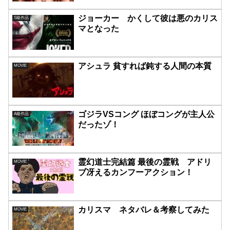
ジョーカー かくして彼は悪のカリス
S級作品
マとなった
アシュラ 貧すれば鈍する人間の本質
MOVIE
ゴジラVSコング ほぼコングが主人公
A級作品
だったゾ！
霊幻道士完結篇 最後の霊戦 アドリ
MOVIE
ブ冴えるカンフーアクション！
カリスマ ネタバレ＆考察してみた
MOVIE