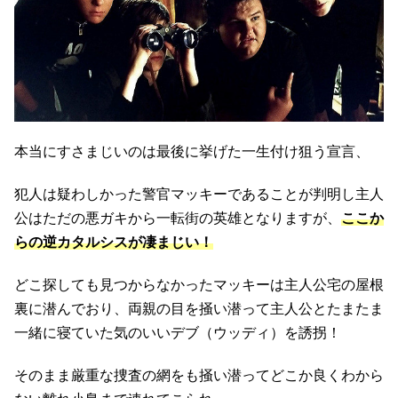
本当にすさまじいのは最後に挙げた一生付け狙う宣言、
犯人は疑わしかった警官マッキーであることが判明し主人
公はただの悪ガキから一転街の英雄となりますが、
ここか
らの逆カタルシスが凄まじい！
どこ探しても見つからなかったマッキーは主人公宅の屋根
裏に潜んでおり、両親の目を掻い潜って主人公とたまたま
一緒に寝ていた気のいいデブ（ウッディ）を誘拐！
そのまま厳重な捜査の網をも掻い潜ってどこか良くわから