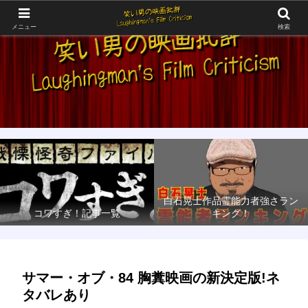
メニュー
検索
白石晃士作品霊能力者強さラン
コワすぎ！記事一覧
キング！
サマー・オブ・84 胸糞映画の新決定版!ネ
タバレあり