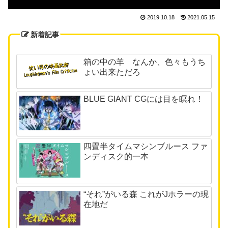
2019.10.18
2021.05.15
新着記事
箱の中の羊 なんか、色々もうち
ょい出来ただろ
BLUE GIANT CGには目を瞑れ！
四畳半タイムマシンブルース ファ
ンディスク的一本
“それ”がいる森 これがJホラーの現
在地だ