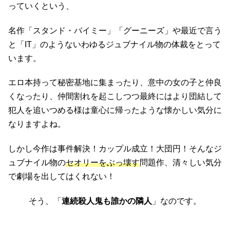
っていくという、
名作「スタンド・バイミー」「グーニーズ」や最近で言う
と「IT」のようないわゆるジュブナイル物の体裁をとって
います。
エロ本持って秘密基地に集まったり、意中の女の子と仲良
くなったり、仲間割れを起こしつつ最終にはより団結して
犯人を追いつめる様は童心に帰ったような懐かしい気分に
なりますよね。
しかし今作は事件解決！カップル成立！大団円！そんなジ
ュブナイル物の
セオリーをぶっ壊す
問題作、清々しい気分
で劇場を出してはくれない！
そう、「
連続殺人鬼も誰かの隣人
」なのです。