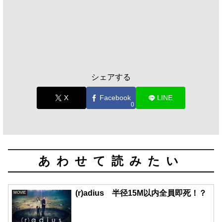
シェアする
X
Facebook
LINE
0
あわせて読みたい
(r)adius 半径15M以内全員即死！？
MOVIE