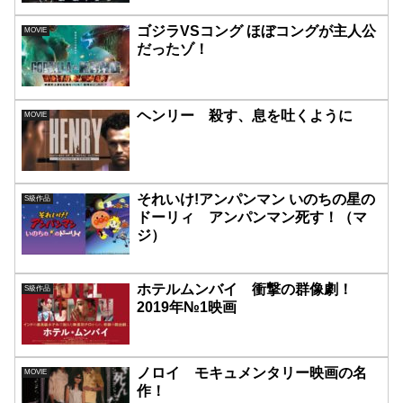
ゴジラVSコング ほぼコングが主人公
MOVIE
だったゾ！
ヘンリー 殺す、息を吐くように
MOVIE
それいけ!アンパンマン いのちの星の
S級作品
ドーリィ アンパンマン死す！（マ
ジ）
ホテルムンバイ 衝撃の群像劇！
S級作品
2019年№1映画
ノロイ モキュメンタリー映画の名
MOVIE
作！