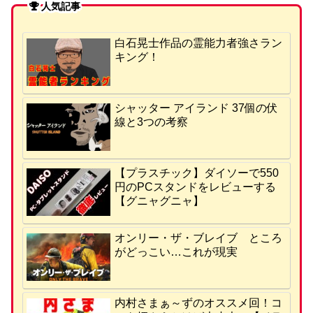
人気記事
白石晃士作品の霊能力者強さラン
キング！
シャッター アイランド 37個の伏
線と3つの考察
【プラスチック】ダイソーで550
円のPCスタンドをレビューする
【グニャグニャ】
オンリー・ザ・ブレイブ ところ
がどっこい…これが現実
内村さまぁ～ずのオススメ回！コ