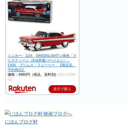
ミニカー 1/24 GREENLIGHT☆映画「ク
リスティーン（Evil悪魔バージョン）」
1958 プリムス・フューリー 【限定品
予約商品】
価格：4980円（税込、送料別)
(2021/5/5時
点)
楽天で購入
にほんブログ村