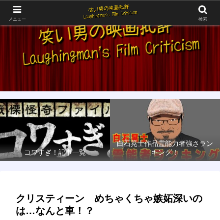
メニュー
検索
白石晃士作品霊能力者強さラン
コワすぎ！記事一覧
キング！
クリスティーン めちゃくちゃ嫉妬深いの
は…なんと車！？